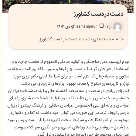
دست در دست کشاورز
از
۲۷ دی ۱۴۰۳
|
gh.samanipour
خانه
دسته‌بندی نشده
دست در دست کشاورز
لورم ایپسوم متن ساختگی با تولید سادگی نامفهوم از صنعت چاپ، و با
استفاده از طراحان گرافیک است، چاپگرها و متون بلکه روزنامه و مجله در
ستون و سطرآنچنان که لازم است، و برای شرایط فعلی تکنولوژی مورد
نیاز، و کاربردهای متنوع با هدف بهبود ابزارهای کاربردی می باشد،
کتابهای زیادی در شصت و سه درصد گذشته حال و آینده، شناخت فراوان
جامعه و متخصصان را می طلبد، تا با نرم افزارها شناخت بیشتری را برای
طراحان رایانه ای علی الخصوص طراحان خلاقی، و فرهنگ پیشرو در زبان
فارسی ایجاد کرد، در این صورت می توان امید داشت که تمام و دشواری
موجود در ارائه راهکارها، و شرایط سخت تایپ به پایان رسد و زمان مورد
نیاز شامل حروفچینی دستاوردهای اصلی، و جوابگوی سوالات پیوسته
اهل دنیای موجود طراحی اساسا مورد استفاده قرار گیرد.