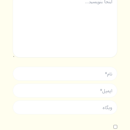
بنویسید…
نام*
ایمیل*
وبگاه